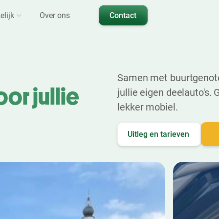
elijk
Over ons
Contact
Samen met buurtgenote
or jullie
jullie eigen deelauto's
lekker mobiel.
Uitleg en tarieven