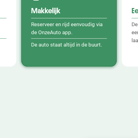
Makkelijk
E
Reserveer en rijd eenvoudig via
De
de OnzeAuto app.
ee
la
De auto staat altijd in de buurt.