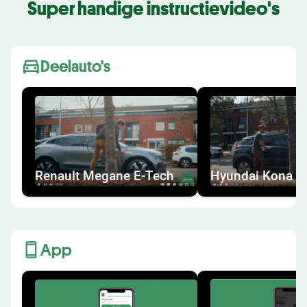
Super
handige instructievideo's
Deelauto's
Renault Megane E-Tech
Hyundai Kona
App