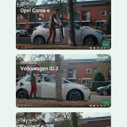
Deelauto
Opel Corsa-e
Deelauto
Volkswagen ID.3
Deelauto
Peugeot e-208