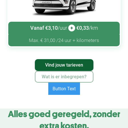
Vanaf €3,10
/uur
+
€0,33
/km
Max. € 31,00 /24 uur + kilometers
Vind jouw tarieven
Wat is er inbegrepen?
Button Text
Alles goed geregeld, zonder
extra kosten.