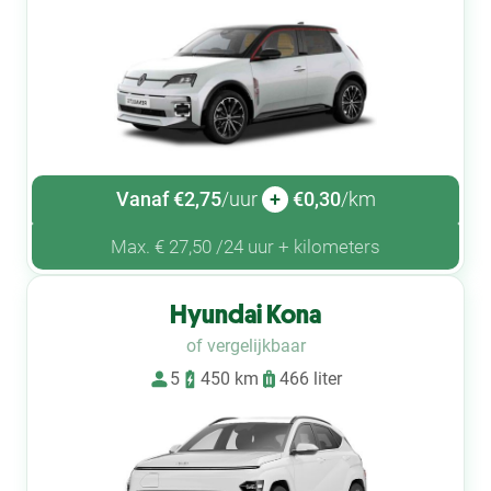
Vanaf €2,75
/uur
+
€0,30
/km
Max. € 27,50 /24 uur + kilometers
Hyundai Kona
of vergelijkbaar
5
450 km
466 liter