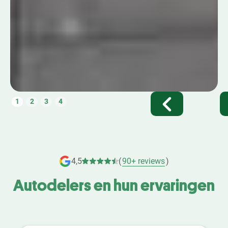
1
2
3
4
4,5
(
90+ reviews
)
Autodelers en hun ervaringen