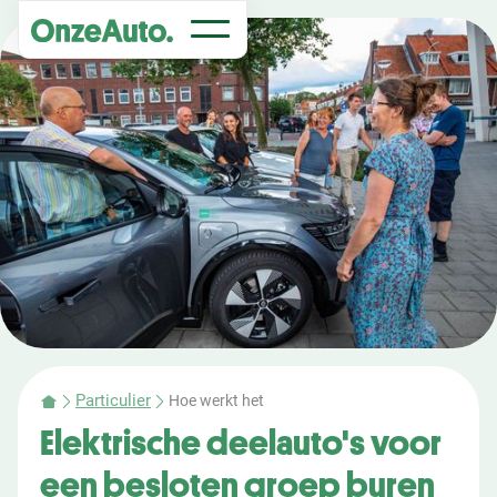
Particulier
Hoe werkt het
Elektrische deelauto's voor
een besloten groep buren