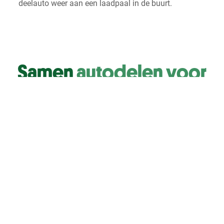
deelauto weer aan een laadpaal in de buurt.
Samen
autodelen voor
een betere buurt en
toekomst
Door te delen bespaar we kosten, verminderen we
schadelijke uitstoot en creëren we meer leefruimte
in de straat. Doe mee in een bestaand buurtinitiatief
of kom in actie voor een nieuw initiatief!