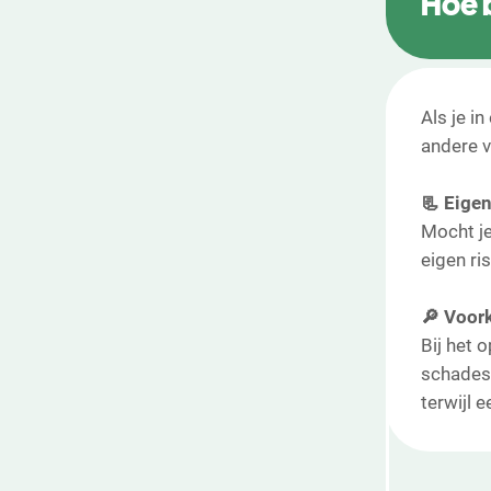
Hoe b
Als je in
andere v
📃 Eigen
Mocht je
eigen ri
🔎‍ Voo
Bij het 
schades 
terwijl 