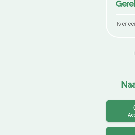
Gere
Is er ee
Naa
Ac