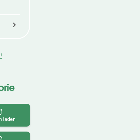
!
orie
n laden