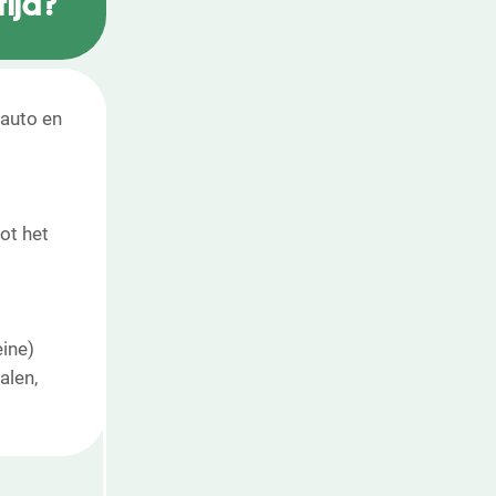
rijd?
lauto en
ot het
eine)
alen,