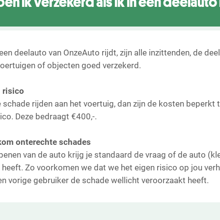
en ik verzekerd als ik in een deelauto 
 een deelauto van OnzeAuto rijdt, zijn alle inzittenden, de dee
oertuigen of objecten goed verzekerd.
 risico
 schade rijden aan het voertuig, dan zijn de kosten beperkt t
sico. Deze bedraagt €400,-.
rkom onterechte schades
openen van de auto krijg je standaard de vraag of de auto (kl
heeft. Zo voorkomen we dat we het eigen risico op jou verh
een vorige gebruiker de schade wellicht veroorzaakt heeft.