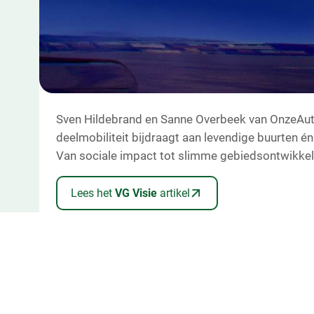
VG Visie
Sven Hildebrand en Sanne Overbeek van OnzeAut
"De deelauto als community
deelmobiliteit bijdraagt aan levendige buurten é
Van sociale impact tot slimme gebiedsontwikkel
Lees het
VG Visie
artikel