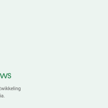
uws
twikkeling
ia.