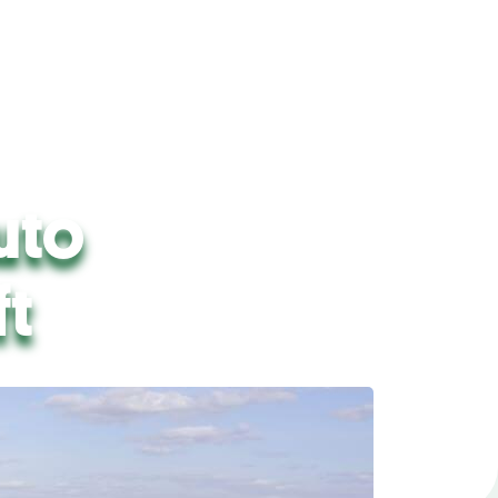
uto
ft