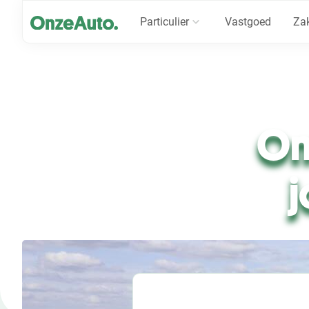
Particulier
Vastgoed
Zak
On
j