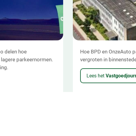
o delen hoe
Vastgoedjournaal
Hoe BPD en OnzeAuto pa
-builder"
"De deelauto 
n lagere parkeernormen.
vergroten in binnenstede
ing.
parkeernorm
Lees het
Vastgoedjour