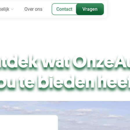
elijk
Over ons
Contact
Vragen
tdek wat OnzeA
ou te bieden hee