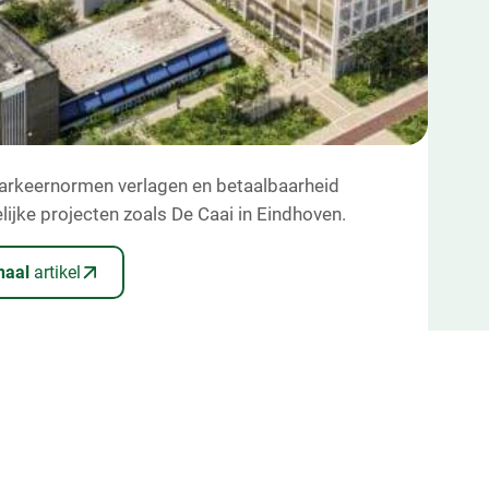
rkeernormen verlagen en betaalbaarheid
als oplossing voor
lijke projecten zoals De Caai in Eindhoven.
en"
naal
artikel