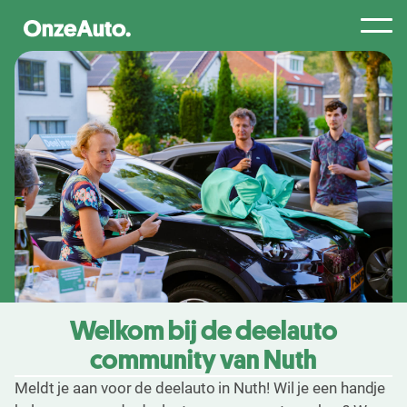
Samen Slim Rijden
Locaties
Nuth
Welkom bij de deelauto
community van Nuth
Meldt je aan voor de deelauto in Nuth! Wil je een handje