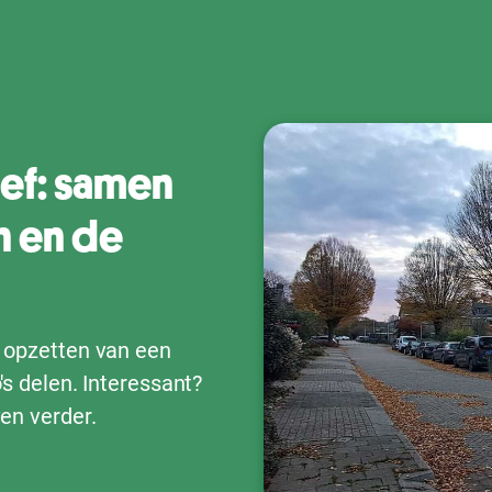
ief: samen
n en de
t opzetten van een
's delen. Interessant?
ven verder.