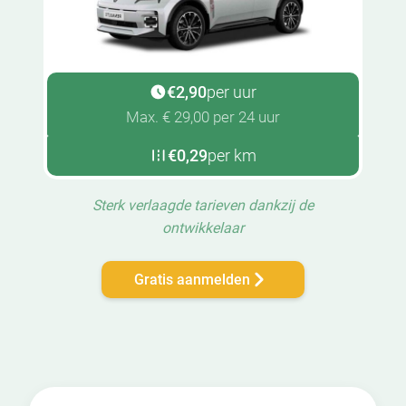
€2,90
per uur
Max. € 29,00 per 24 uur
€0,29
per km
Sterk verlaagde tarieven dankzij de
ontwikkelaar
Gratis aanmelden