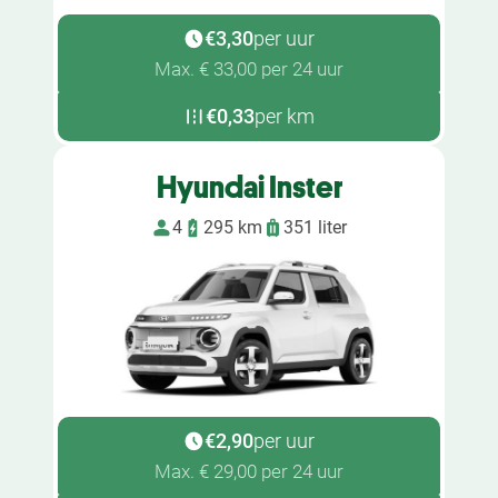
€3,30
per uur
Max. € 33,00 per 24 uur
€0,33
per km
Hyundai Inster
4
295 km
351 liter
€2,90
per uur
Max. € 29,00 per 24 uur