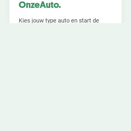
OnzeAuto.
Kies jouw type auto en start de
berekening.
Kies
je
Compacte klasse
autotype
Kleine middenklasse
Middenklasse
Volgende