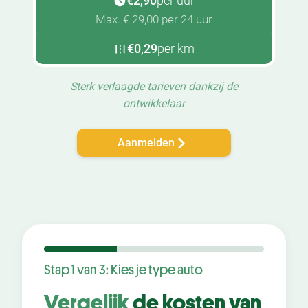
€2,90
per uur
Max. € 29,00 per 24 uur
€0,29
per km
Sterk verlaagde tarieven dankzij de
ontwikkelaar
Aanmelden
Stap 1 van 3: Kies je type auto
Vergelijk
de kosten van