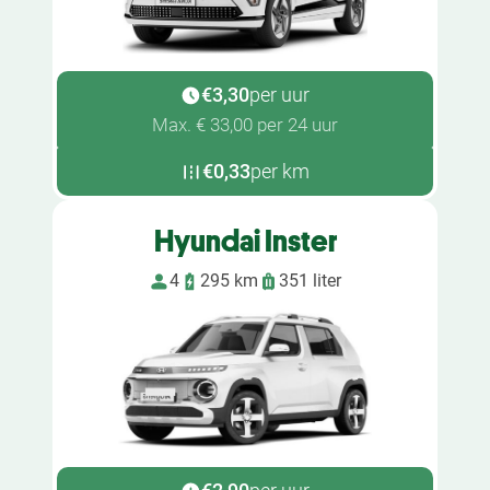
€3,30
per uur
Max. € 33,00 per 24 uur
€0,33
per km
Hyundai Inster
4
295 km
351 liter