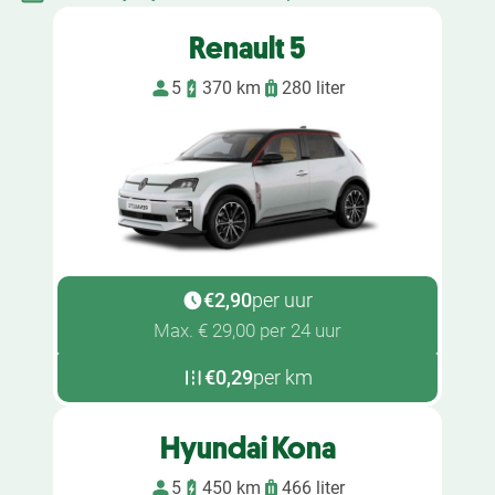
Renault 5
5
370 km
280 liter
€2,90
per uur
Max. € 29,00 per 24 uur
€0,29
per km
Hyundai Kona
5
450 km
466 liter