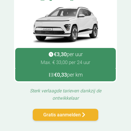
€3,30
per uur
Max. € 33,00 per 24 uur
€0,33
per km
Sterk verlaagde tarieven dankzij de
ontwikkelaar
Gratis aanmelden